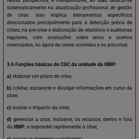
Nessa perspectiva, é indispensável, ao
CGC
dedicar-se
sistematicamente na atualização profissional de gestão
de crise. Isso implica treinamentos específicos
direcionados principalmente para a detecção prévia de
crises, na pré-crise e elaboração de relatórios e auditorias
regulares, com avaliações sobre erros e acertos
vivenciados, no ápice de crises ocorridas e no pós-crise.
3.6 Funções básicas do CGC da unidade da IBBP:
a)
elaborar um plano de crise;
b)
coletar, esclarecer e divulgar informações em curso da
crise;
c)
avaliar o impacto da crise;
d)
gerenciar a crise, inclusive, os recursos, dentro e fora
da
IBBP
, e responder rapidamente à crise;
e)
apoiar os membros e visitantes;