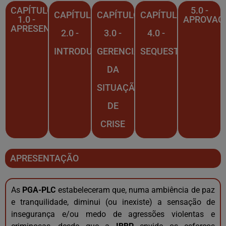
CAPÍTULO
5.0 -
CAPÍTULO
CAPÍTULO
CAPÍTULO
1.0 -
APROVAÇ
APRESENTAÇÃO
2.0 -
3.0 -
4.0 -
INTRODUÇÃO
GERENCIAMENTO
SEQUESTROS
DA
SITUAÇÃO
DE
CRISE
APRESENTAÇÃO
As
PGA-PLC
estabeleceram que, numa ambiência de paz
e tranquilidade, diminui (ou inexiste) a sensação de
insegurança e/ou medo de agressões violentas e